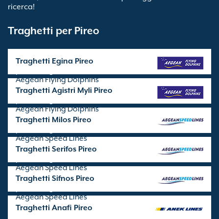
ricerca!
Traghetti per Pireo
Traghetti Egina Pireo
partenze gestite da
Aegean Flying Dolphins
Traghetti Agistri Myli Pireo
partenze gestite da
Aegean Flying Dolphins
Traghetti Milos Pireo
partenze gestite da
Aegean Speed Lines
Traghetti Serifos Pireo
partenze gestite da
Aegean Speed Lines
Traghetti Sifnos Pireo
partenze gestite da
Aegean Speed Lines
Traghetti Anafi Pireo
partenze gestite da