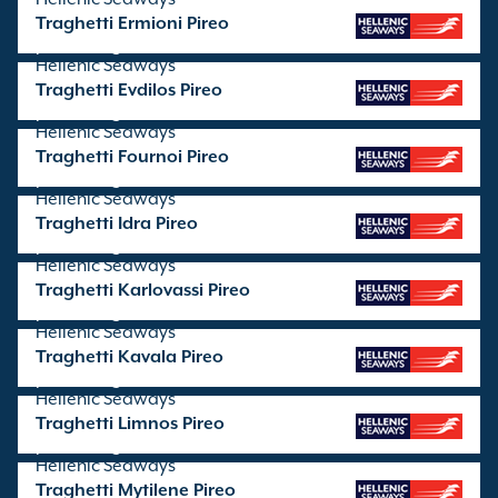
Traghetti Ermioni Pireo
partenze gestite da
Hellenic Seaways
Traghetti Evdilos Pireo
partenze gestite da
Hellenic Seaways
Traghetti Fournoi Pireo
partenze gestite da
Hellenic Seaways
Traghetti Idra Pireo
partenze gestite da
Hellenic Seaways
Traghetti Karlovassi Pireo
partenze gestite da
Hellenic Seaways
Traghetti Kavala Pireo
partenze gestite da
Hellenic Seaways
Traghetti Limnos Pireo
partenze gestite da
Hellenic Seaways
Traghetti Mytilene Pireo