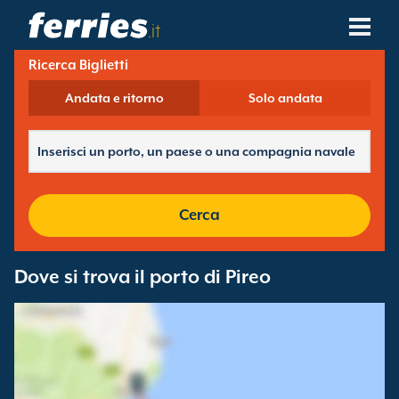
.it
Ricerca Biglietti
Compagnie Navali
Andata e ritorno
Solo andata
Destinazioni Traghetti
Rotte Traghetti
Porti Traghetti
Cerca
Gestione Prenotazioni
Dove si trova il porto di Pireo