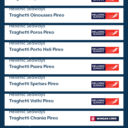
partenze gestite da
Hellenic Seaways
Traghetti Oinousses Pireo
partenze gestite da
Hellenic Seaways
Traghetti Poros Pireo
partenze gestite da
Hellenic Seaways
Traghetti Porto Heli Pireo
partenze gestite da
Hellenic Seaways
Traghetti Psara Pireo
partenze gestite da
Hellenic Seaways
Traghetti Spetses Pireo
partenze gestite da
Hellenic Seaways
Traghetti Vathi Pireo
partenze gestite da
Hellenic Seaways
Traghetti Chania Pireo
partenze gestite da