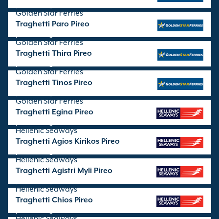
partenze gestite da
Golden Star Ferries
Traghetti Paro Pireo
partenze gestite da
Golden Star Ferries
Traghetti Thira Pireo
partenze gestite da
Golden Star Ferries
Traghetti Tinos Pireo
partenze gestite da
Golden Star Ferries
Traghetti Egina Pireo
partenze gestite da
Hellenic Seaways
Traghetti Agios Kirikos Pireo
partenze gestite da
Hellenic Seaways
Traghetti Agistri Myli Pireo
partenze gestite da
Hellenic Seaways
Traghetti Chios Pireo
partenze gestite da
Hellenic Seaways