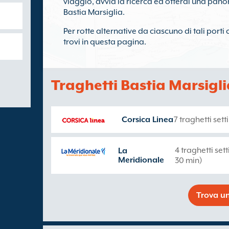
viaggio, avvia la ricerca ed otterai una panor
Bastia Marsiglia.
Per rotte alternative da ciascuno di tali porti 
trovi in questa pagina.
Traghetti Bastia Marsigl
Corsica Linea
7 traghetti set
4 traghetti set
La
Meridionale
30 min)
Trova un