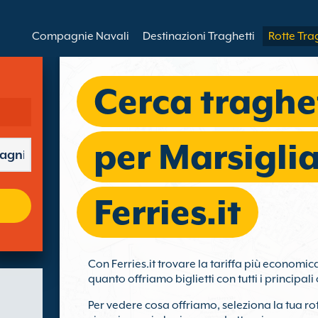
Compagnie Navali
Destinazioni Traghetti
Rotte Tra
Cerca traghe
per Marsigli
Ferries.it
Con Ferries.it trovare la tariffa più economic
quanto offriamo biglietti con tutti i principal
Per vedere cosa offriamo, seleziona la tua ro