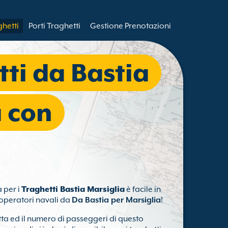
ghetti
Porti Traghetti
Gestione Prenotazioni
tti da Bastia
a con
a per i
Traghetti Bastia Marsiglia
è facile in
i operatori navali da
Da Bastia per Marsiglia
!
tta ed il numero di passeggeri di questo