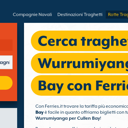
Compagnie Navali
Destinazioni Traghetti
Rotte Tra
Cerca traghe
Wurrumiyang
Bay con Ferri
Con Ferries.it trovare la tariffa più economic
Bay
è facile in quanto offriamo biglietti con t
Wurrumiyanga per Cullen Bay
!