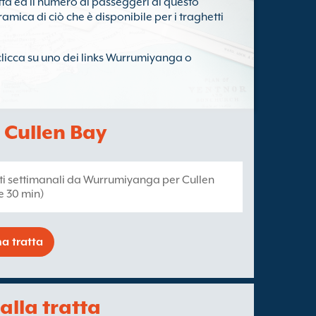
tta ed il numero di passeggeri di questo
amica di ciò che è disponibile per i traghetti
i clicca su uno dei links Wurrumiyanga o
Cullen Bay
tti settimanali da Wurrumiyanga per Cullen
e 30 min)
a tratta
 alla tratta