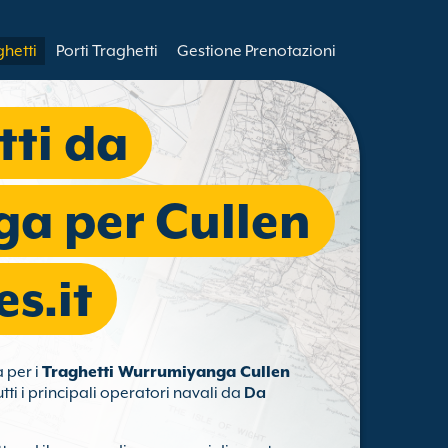
ghetti
Porti Traghetti
Gestione Prenotazioni
tti da
a per Cullen
es.it
a per i
Traghetti Wurrumiyanga Cullen
utti i principali operatori navali da
Da