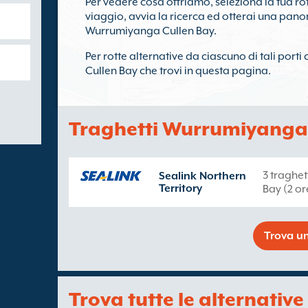
Per vedere cosa offriamo, seleziona la tua ro
viaggio, avvia la ricerca ed otterai una panor
Wurrumiyanga Cullen Bay.
Per rotte alternative da ciascuno di tali port
Cullen Bay che trovi in questa pagina.
Traghetti Wurrumiyanga 
3 traghe
Sealink Northern
Territory
Bay (2 or
Trova un
Trova tutte le alternative