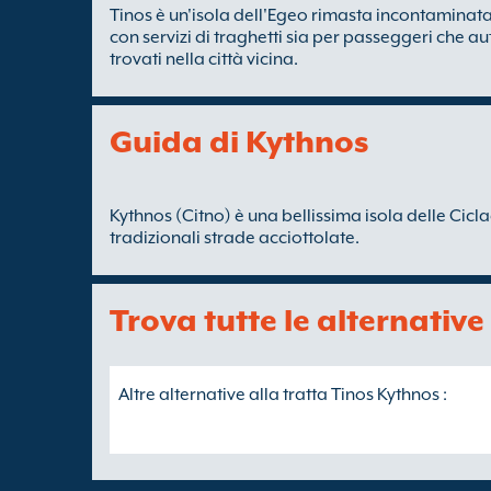
Tinos è un'isola dell'Egeo rimasta incontaminata 
con servizi di traghetti sia per passeggeri che aut
trovati nella città vicina.
Guida di Kythnos
Kythnos (Citno) è una bellissima isola delle Cicl
tradizionali strade acciottolate.
Trova tutte le alternative
Altre alternative alla tratta Tinos Kythnos :