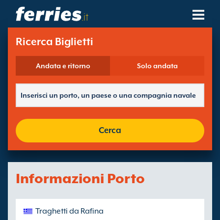
.it
Compagnie Navali
Ricerca Biglietti
Destinazioni Traghetti
Andata e ritorno
Solo andata
Rotte Traghetti
Porti Traghetti
Cerca
Gestione Prenotazioni
Informazioni Porto
Traghetti da Rafina