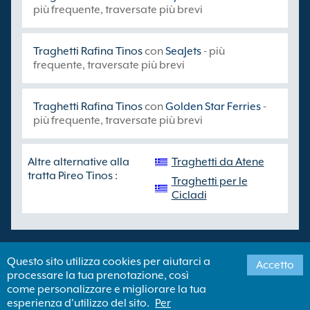
più frequente, traversate più brevi
Traghetti Rafina Tinos
con
SeaJets
- più
frequente, traversate più brevi
Traghetti Rafina Tinos
con
Golden Star Ferries
-
più frequente, traversate più brevi
Altre alternative alla
Traghetti da Atene
tratta Pireo Tinos :
Traghetti per le
Cicladi
Questo sito utilizza cookies per aiutarci a
Accetto
processare la tua prenotazione, così
Copyright ©
Newincco 1399 Limited
come personalizzare e migliorare la tua
esperienza d'utilizzo del sito.
Per
Newincco 1399 Limited ha i suoi uffici registrati a Londra, Regno