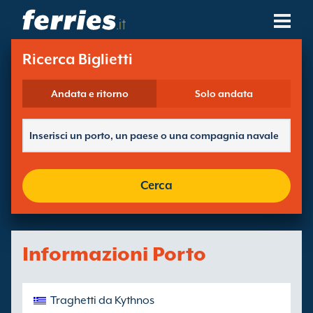
.it
Compagnie Navali
Ricerca Biglietti
Destinazioni Traghetti
Andata e ritorno
Solo andata
Rotte Traghetti
Porti Traghetti
Cerca
Gestione Prenotazioni
Informazioni Porto
Traghetti da Kythnos