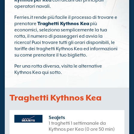
Kythnos per Kea
con alcuni dei principali
operatori navali.
Ferries.it rende più facile il processo di trovare e
prenotare
Traghetti Kythnos Kea
più
economici, seleziona semplicemente la tua
rotta, il numero di passeggeri ed avvia la
ricerca! Puoi trovare tutti gli orari disponibili, le
tariffe dei traghetti Kythnos Kea ed informazioni
su come prenotare il tuo biglietto.
Per una rotta diversa, visita le alternative
Kythnos Kea qui sotto.
Traghetti Kythnos Kea
SeaJets
1 traghetti 1 settimanale da
Kythnos per Kea (0 ore 50 min)