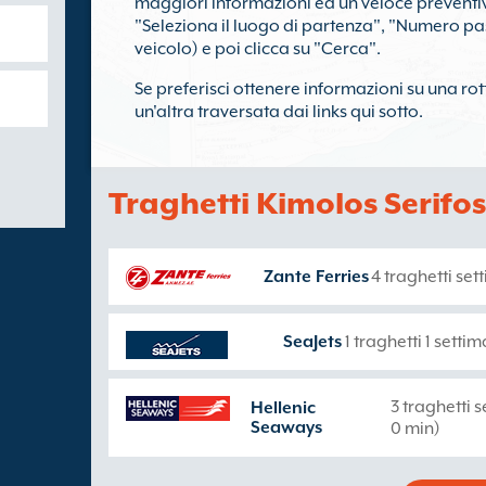
maggiori informazioni ed un veloce preventivo
"Seleziona il luogo di partenza", "Numero pa
veicolo) e poi clicca su "Cerca".
Se preferisci ottenere informazioni su una rot
un'altra traversata dai links qui sotto.
Traghetti Kimolos Serifos
Zante Ferries
4 traghetti set
SeaJets
1 traghetti 1 setti
3 traghetti 
Hellenic
Seaways
0 min)