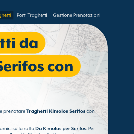
ghetti
Porti Traghetti
Gestione Prenotazioni
tti da
Serifos con
e e prenotare
Traghetti Kimolos Serifos
con
nomici sulla rotta
Da Kimolos per Serifos
. Per