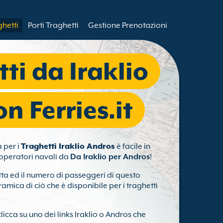
ghetti
Porti Traghetti
Gestione Prenotazioni
ti da Iraklio
n Ferries.it
a per i
Traghetti Iraklio Andros
è facile in
i operatori navali da
Da Iraklio per Andros
!
tta ed il numero di passeggeri di questo
amica di ciò che è disponibile per i traghetti
clicca su uno dei links Iraklio o Andros che