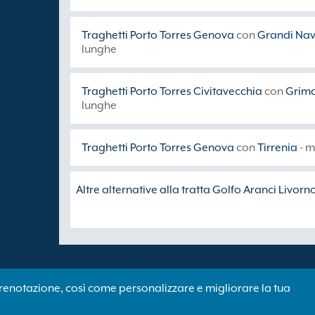
Traghetti Porto Torres Genova
con
Grandi Navi
lunghe
Traghetti Porto Torres Civitavecchia
con
Grima
lunghe
Traghetti Porto Torres Genova
con
Tirrenia
- m
Altre alternative alla tratta Golfo Aranci Livorno
Copyright ©
Newincco 1399 Limited
 prenotazione, così come personalizzare e migliorare la tua
 i suoi uffici registrati a Londra, Regno Unito. Iscrizione al Registro delle Impr