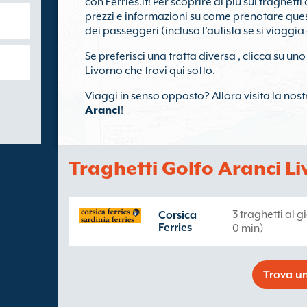
con Ferries.it! Per scoprire di più sui traghett
prezzi e informazioni su come prenotare quest
dei passeggeri (incluso l’autista se si viaggia 
Se preferisci una tratta diversa , clicca su uno
Livorno che trovi qui sotto.
Viaggi in senso opposto? Allora visita la nos
Aranci
!
Traghetti Golfo Aranci L
3 traghetti al 
Corsica
Ferries
0 min)
Trova un