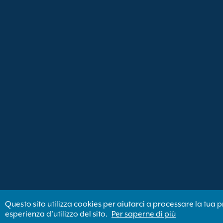
Questo sito utilizza cookies per aiutarci a processare la tua
esperienza d'utilizzo del sito.
Per saperne di più
Newincco 1399 Limited ha