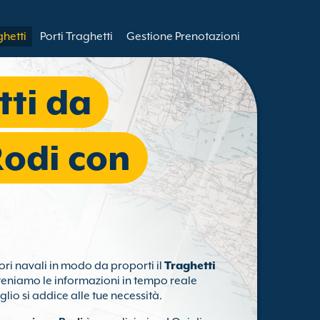
ghetti
Porti Traghetti
Gestione Prenotazioni
tti da
Rodi con
tori navali in modo da proporti il
Traghetti
eniamo le informazioni in tempo reale
glio si addice alle tue necessità.