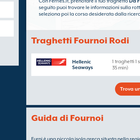
Con Ferries.it, prenotare il tuo traghetto
Da F
seguito puoi trovare le informazioni sulla rott
seleziona poi la corsa desiderata dalla ricerc
Traghetti Fournoi Rodi
1 traghetti 
Hellenic
Seaways
35 min)
Trova un
Guida di Fournoi
Furni è una piccola isola greca situata nella regi