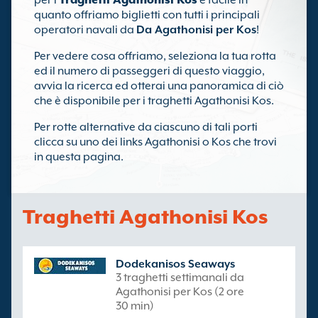
per i
Traghetti Agathonisi Kos
è facile in
quanto offriamo biglietti con tutti i principali
operatori navali da
Da Agathonisi per Kos
!
Per vedere cosa offriamo, seleziona la tua rotta
ed il numero di passeggeri di questo viaggio,
avvia la ricerca ed otterai una panoramica di ciò
che è disponibile per i traghetti Agathonisi Kos.
Per rotte alternative da ciascuno di tali porti
clicca su uno dei links Agathonisi o Kos che trovi
in questa pagina.
Traghetti Agathonisi Kos
Dodekanisos Seaways
3 traghetti settimanali da
Agathonisi per Kos (2 ore
30 min)